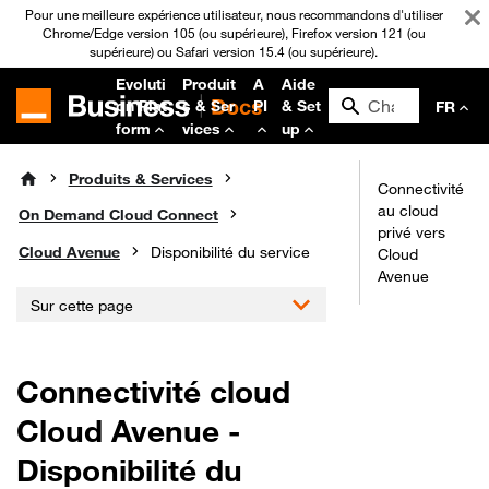
Pour une meilleure expérience utilisateur, nous recommandons d'utiliser
Chrome/Edge version 105 (ou supérieure), Firefox version 121 (ou
supérieure) ou Safari version 15.4 (ou supérieure).
Evoluti
Produit
A
Aide
on Plat
s & Ser
PI
& Set
FR
form
vices
up
Produits & Services
Connectivité
au cloud
On Demand Cloud Connect
privé vers
Cloud Avenue
Disponibilité du service
Cloud
Avenue
Sur cette page
Connectivité cloud
Cloud Avenue -
Disponibilité du