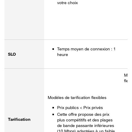
votre choix
Temps moyen de connexion : 1
SLO
heure
Modè
flex
Modèles de tarification flexibles
Prix publics < Prix privés
Cette offre propose des prix
Tarification
plus compétitifs et des plages
de bande passante inférieures
(10 Mbps) adaptées à un faible