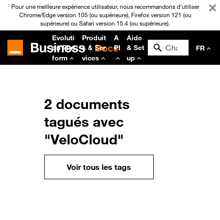
Pour une meilleure expérience utilisateur, nous recommandons d'utiliser
Chrome/Edge version 105 (ou supérieure), Firefox version 121 (ou
supérieure) ou Safari version 15.4 (ou supérieure).
Evoluti
Produit
A
Aide
on Plat
s & Ser
PI
& Set
FR
form
vices
up
2 documents
tagués avec
"VeloCloud"
Voir tous les tags