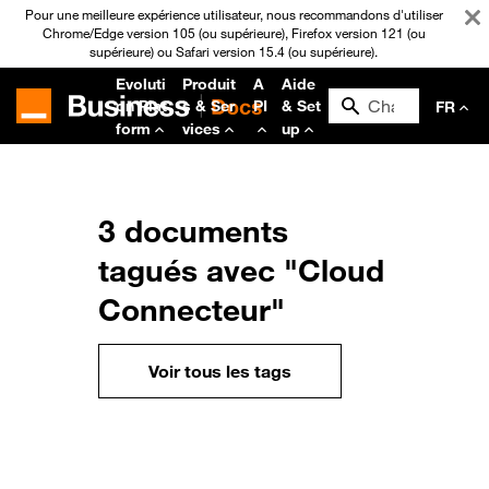
Pour une meilleure expérience utilisateur, nous recommandons d'utiliser
Chrome/Edge version 105 (ou supérieure), Firefox version 121 (ou
supérieure) ou Safari version 15.4 (ou supérieure).
Evoluti
Produit
A
Aide
on Plat
s & Ser
PI
& Set
FR
form
vices
up
3 documents
tagués avec "Cloud
Connecteur"
Voir tous les tags