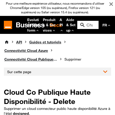
Pour une meilleure expérience utilisateur, nous recommandons d'utiliser
Chrome/Edge version 105 (ou supérieure), Firefox version 121 (ou
supérieure) ou Safari version 15.4 (ou supérieure).
Evoluti
Produit
A
Aide
on Plat
s & Ser
PI
& Set
FR
form
vices
up
API
Guides et tutoriels
Connectivité Cloud Azure
Connectivité Cloud Publique Haute Disponibilité
Supprimer
Sur cette page
Cloud Co Publique Haute
Disponibilité - Delete
Supprimer un cloud connecteur public haute disponibilité Azure à
l'état
designed
.