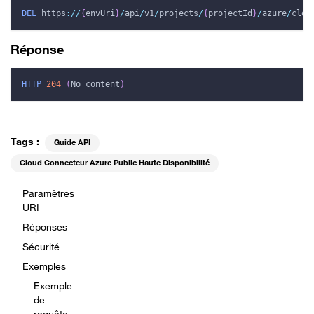
DEL
https
:
/
/
{
envUri
}
/
api
/
v1
/
projects
/
{
projectId
}
/
azure
/
clou
Réponse
HTTP
204
(
No
 content
)
Tags :
Guide API
Cloud Connecteur Azure Public Haute Disponibilité
Paramètres
URI
Réponses
Sécurité
Exemples
Exemple
de
requête