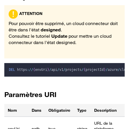
ATTENTION
Pour pouvoir être supprimé, un cloud connecteur doit
être dans l'état
designed
.
Consultez le tutoriel
Update
pour mettre un cloud
connecteur dans l'état designed.
DEL
https
:
/
/
{
envUri
}
/
api
/
v1
/
projects
/
{
projectId
}
/
azure
/
clou
Paramètres URI
Nom
Dans
Obligatoire
Type
Description
URL de la
envUri
path
true
string
plateforme