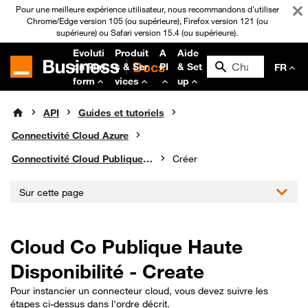
Pour une meilleure expérience utilisateur, nous recommandons d'utiliser
Chrome/Edge version 105 (ou supérieure), Firefox version 121 (ou
supérieure) ou Safari version 15.4 (ou supérieure).
Evoluti
Produit
A
Aide
on Plat
s & Ser
PI
& Set
FR
form
vices
up
API
Guides et tutoriels
Connectivité Cloud Azure
Connectivité Cloud Publique Haute Disponibilité
Créer
Sur cette page
Cloud Co Publique Haute
Disponibilité - Create
Pour instancier un connecteur cloud, vous devez suivre les
étapes ci-dessus dans l'ordre décrit.