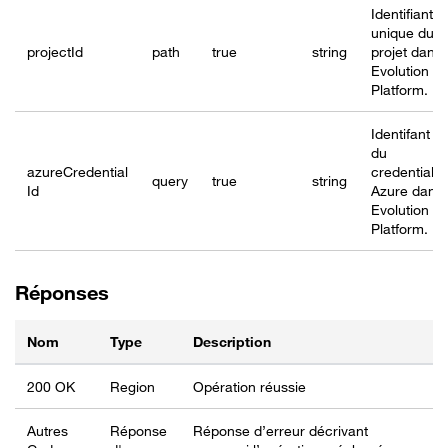
Identifiant
unique du
project
Id
path
true
string
projet dans
Evolution
Platform.
Identifant
du
azureCredential
credential
query
true
string
Id
Azure dans
Evolution
Platform.
Réponses
Nom
Type
Description
200 OK
Region
Opération réussie
Autres
Réponse
Réponse d’erreur décrivant