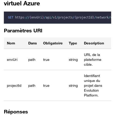
virtuel Azure
GET
https
:
/
/
{
envUri
}
/
api
/
v1
/
projects
/
{
projectId
}
/
network
/
vi
Paramètres URI
Nom
Dans
Obligatoire
Type
Description
URL de la
envUri
path
true
string
plateforme
cible.
Identifiant
unique du
project
Id
path
true
string
projet dans
Evolution
Platform.
Réponses