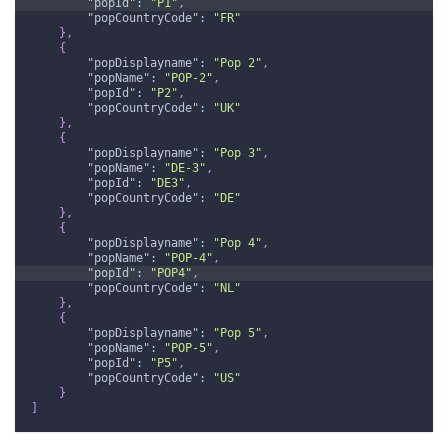
"popId"
:
"P1"
,
"popCountryCode"
:
"FR"
}
,
{
"popDisplayname"
:
"Pop 2"
,
"popName"
:
"POP-2"
,
"popId"
:
"P2"
,
"popCountryCode"
:
"UK"
}
,
{
"popDisplayname"
:
"Pop 3"
,
"popName"
:
"DE-3"
,
"popId"
:
"DE3"
,
"popCountryCode"
:
"DE"
}
,
{
"popDisplayname"
:
"Pop 4"
,
"popName"
:
"POP-4"
,
"popId"
:
"POP4"
,
"popCountryCode"
:
"NL"
}
,
{
"popDisplayname"
:
"Pop 5"
,
"popName"
:
"POP-5"
,
"popId"
:
"P5"
,
"popCountryCode"
:
"US"
}
]