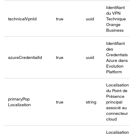
Identifiant
du VPN
technicalVpn
Id
true
uuid
Technique
Orange
Business
Identifiant
des
Credentials
azureCredential
Id
true
uuid
Azure dans
Evolution
Platform
Localisation
du Point de
Présence
primaryPop
true
string
principal
Localization
associé au
connecteur
cloud
Localisation