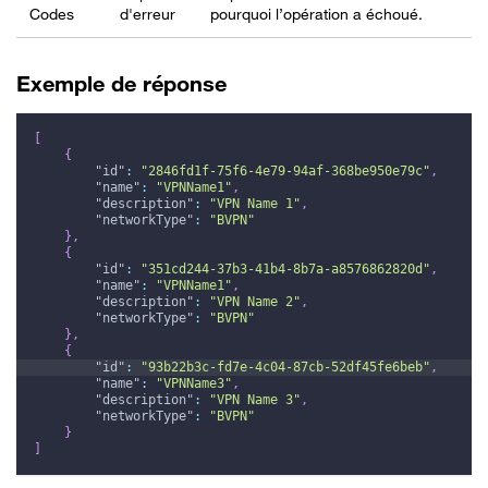
Codes
d'erreur
pourquoi l’opération a échoué.
Exemple de réponse
[
{
"id"
:
"2846fd1f-75f6-4e79-94af-368be950e79c"
,
"name"
:
"VPNName1"
,
"description"
:
"VPN Name 1"
,
"networkType"
:
"BVPN"
}
,
{
"id"
:
"351cd244-37b3-41b4-8b7a-a8576862820d"
,
"name"
:
"VPNName1"
,
"description"
:
"VPN Name 2"
,
"networkType"
:
"BVPN"
}
,
{
"id"
:
"93b22b3c-fd7e-4c04-87cb-52df45fe6beb"
,
"name"
:
"VPNName3"
,
"description"
:
"VPN Name 3"
,
"networkType"
:
"BVPN"
}
]