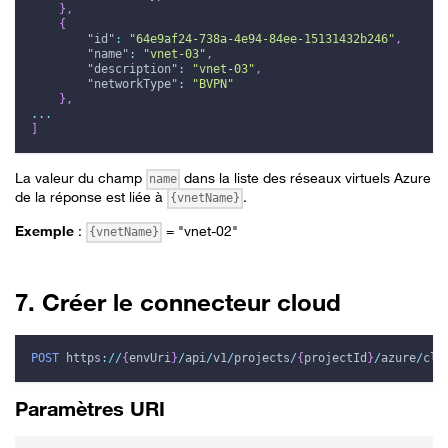
}
,
{
"id"
:
"64e9af24-738a-4e94-84ee-15131432b246"
,
"name"
:
"vnet-03"
,
"description"
:
"vnet-03"
,
"networkType"
:
"BVPN"
}
,
...
]
La valeur du champ
dans la liste des réseaux virtuels Azure
name
de la réponse est liée à
.
{vnetName}
Exemple
:
= "vnet-02"
{vnetName}
7. Créer le connecteur cloud
POST
https
:
/
/
{
envUri
}
/
api
/
v1
/
projects
/
{
projectId
}
/
azure
/
clo
Paramètres URI