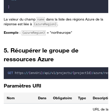
]
La valeur du champ
dans la liste des régions Azure de la
name
réponse est liée à
.
{azureRegion}
Exemple
:
= "northeurope"
{azureRegion}
5. Récupérer le groupe de
ressources Azure
GET
https
:
/
/
{
envUri
}
/
api
/
v1
/
projects
/
{
projectId
}
/
azure
/
reso
Paramètres URI
Nom
Dans
Obligatoire
Type
Descriptio
URL de la