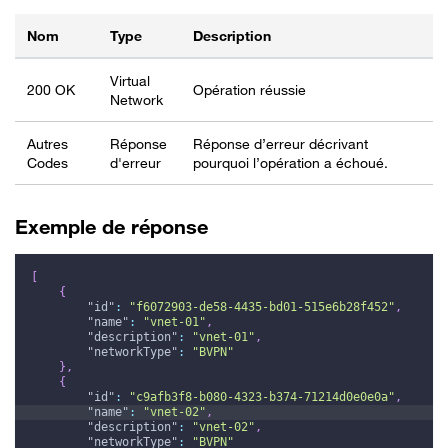
Nom
Type
Description
Virtual
200 OK
Opération réussie
Network
Autres
Réponse
Réponse d’erreur décrivant
Codes
d'erreur
pourquoi l’opération a échoué.
Exemple de réponse
[
{
"id"
:
"f6072903-de58-4435-bd01-515e6b28f452"
,
"name"
:
"vnet-01"
,
"description"
:
"vnet-01"
,
"networkType"
:
"BVPN"
}
,
{
"id"
:
"c9afb3f8-b080-4323-b374-71214d0e0e0a"
,
"name"
:
"vnet-02"
,
"description"
:
"vnet-02"
,
"networkType"
:
"BVPN"