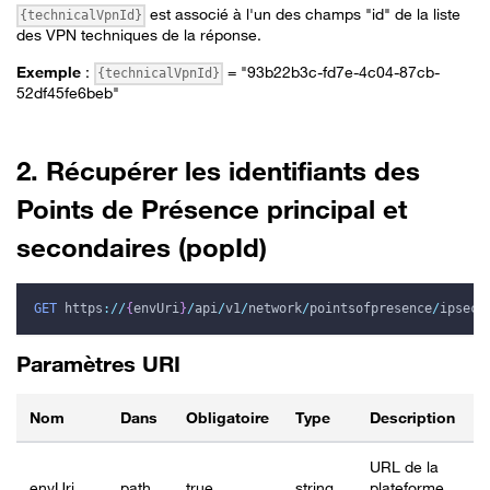
est associé à l'un des champs "id" de la liste
{technicalVpnId}
des VPN techniques de la réponse.
Exemple
:
= "93b22b3c-fd7e-4c04-87cb-
{technicalVpnId}
52df45fe6beb"
2. Récupérer les identifiants des
Points de Présence principal et
secondaires (popId)
GET
https
:
/
/
{
envUri
}
/
api
/
v1
/
network
/
pointsofpresence
/
ipsec
?
Paramètres URI
Nom
Dans
Obligatoire
Type
Description
URL de la
envUri
path
true
string
plateforme