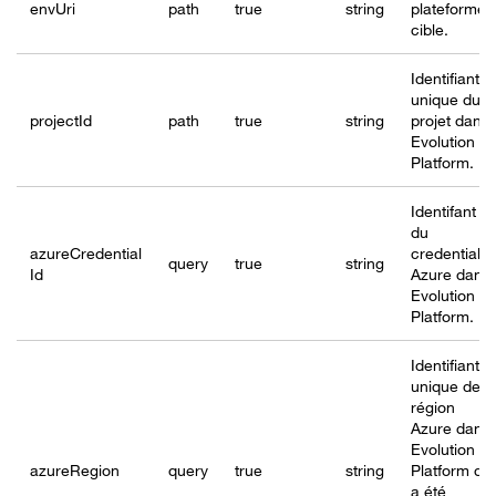
envUri
path
true
string
plateforme
cible.
Identifiant
unique du
project
Id
path
true
string
projet dans
Evolution
Platform.
Identifant
du
azureCredential
credential
query
true
string
Id
Azure dans
Evolution
Platform.
Identifiant
unique de
région
Azure dans
Evolution
azureRegion
query
true
string
Platform qui
a été