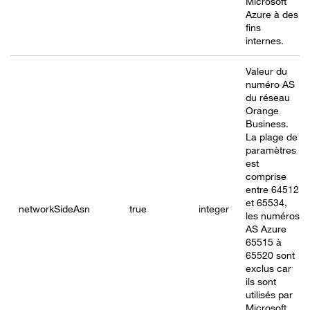
Microsoft
Azure à des
fins
internes.
Valeur du
numéro AS
du réseau
Orange
Business.
La plage de
paramètres
est
comprise
entre 64512
et 65534,
networkSide
Asn
true
integer
les numéros
AS Azure
65515 à
65520 sont
exclus car
ils sont
utilisés par
Microsoft