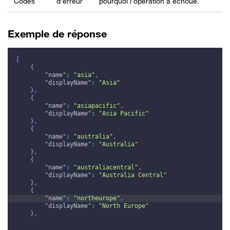
Codes
d'erreur
pourquoi l’opération a échoué.
Exemple de réponse
[
{
"name"
:
"asia"
,
"displayName"
:
"Asia"
}
,
{
"name"
:
"asiapacific"
,
"displayName"
:
"Asia Pacific"
}
,
{
"name"
:
"australia"
,
"displayName"
:
"Australia"
}
,
{
"name"
:
"australiacentral"
,
"displayName"
:
"Australia Central"
}
,
{
"name"
:
"northeurope"
,
"displayName"
:
"North Europe"
}
,
...