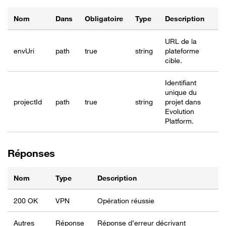
Nom
Dans
Obligatoire
Type
Description
URL de la
envUri
path
true
string
plateforme
cible.
Identifiant
unique du
project
Id
path
true
string
projet dans
Evolution
Platform.
Réponses
Nom
Type
Description
200 OK
VPN
Opération réussie
Autres
Réponse
Réponse d’erreur décrivant