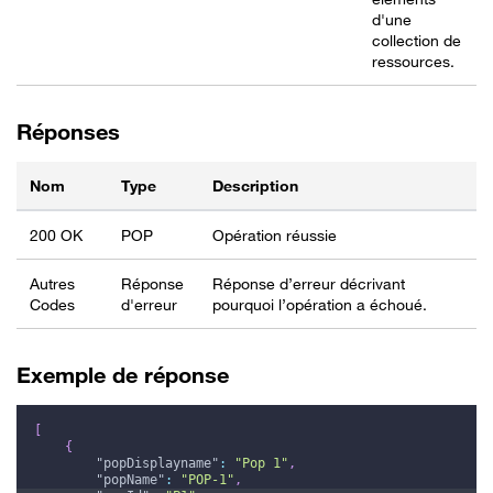
d'une
collection de
ressources.
Réponses
Nom
Type
Description
200 OK
POP
Opération réussie
Autres
Réponse
Réponse d’erreur décrivant
Codes
d'erreur
pourquoi l’opération a échoué.
Exemple de réponse
[
{
"popDisplayname"
:
"Pop 1"
,
"popName"
:
"POP-1"
,