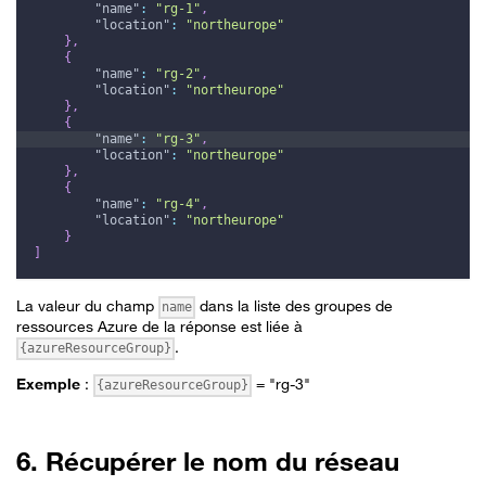
"name"
:
"rg-1"
,
"location"
:
"northeurope"
}
,
{
"name"
:
"rg-2"
,
"location"
:
"northeurope"
}
,
{
"name"
:
"rg-3"
,
"location"
:
"northeurope"
}
,
{
"name"
:
"rg-4"
,
"location"
:
"northeurope"
}
]
La valeur du champ
dans la liste des groupes de
name
ressources Azure de la réponse est liée à
.
{azureResourceGroup}
Exemple
:
= "rg-3"
{azureResourceGroup}
6. Récupérer le nom du réseau