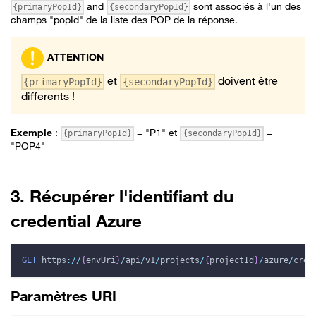
and
sont associés à l'un des
{primaryPopId}
{secondaryPopId}
champs "popId" de la liste des POP de la réponse.
ATTENTION
et
doivent être
{primaryPopId}
{secondaryPopId}
differents !
Exemple
:
= "P1" et
=
{primaryPopId}
{secondaryPopId}
"POP4"
3. Récupérer l'identifiant du
credential Azure
GET
https
:
/
/
{
envUri
}
/
api
/
v1
/
projects
/
{
projectId
}
/
azure
/
cred
Paramètres URI