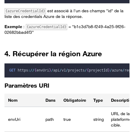
est associé à l'un des champs "id" de la
{azureCredentialId}
liste des credentials Azure de la réponse.
Exemple
:
= "b1c3d7b8-f249-4a25-9f26-
{azureCredentialId}
02682bbad4f3"
4. Récupérer la région Azure
GET
https
:
/
/
{
envUri
}
/
api
/
v1
/
projects
/
{
projectId
}
/
azure
/
regi
Paramètres URI
Nom
Dans
Obligatoire
Type
Descriptio
URL de la
envUri
path
true
string
plateforme
cible.