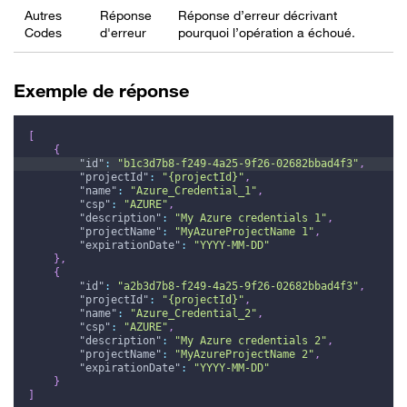
Autres
Réponse
Réponse d’erreur décrivant
Codes
d'erreur
pourquoi l’opération a échoué.
Exemple de réponse
[
{
"id"
:
"b1c3d7b8-f249-4a25-9f26-02682bbad4f3"
,
"projectId"
:
"{projectId}"
,
"name"
:
"Azure_Credential_1"
,
"csp"
:
"AZURE"
,
"description"
:
"My Azure credentials 1"
,
"projectName"
:
"MyAzureProjectName 1"
,
"expirationDate"
:
"YYYY-MM-DD"
}
,
{
"id"
:
"a2b3d7b8-f249-4a25-9f26-02682bbad4f3"
,
"projectId"
:
"{projectId}"
,
"name"
:
"Azure_Credential_2"
,
"csp"
:
"AZURE"
,
"description"
:
"My Azure credentials 2"
,
"projectName"
:
"MyAzureProjectName 2"
,
"expirationDate"
:
"YYYY-MM-DD"
}
]