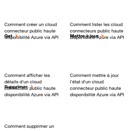
Comment créer un cloud
Comment lister les cloud
connecteur public haute
connecteurs public haute
Get
Mettre à jour
disponibilité Azure via API
disponibilité Azure via API
Comment afficher les
Comment mettre à jour
détails d'un cloud
l'état d'un cloud
Supprimer
connecteur public haute
connecteur public haute
disponibilité Azure via API
disponibilité Azure via API
Comment supprimer un